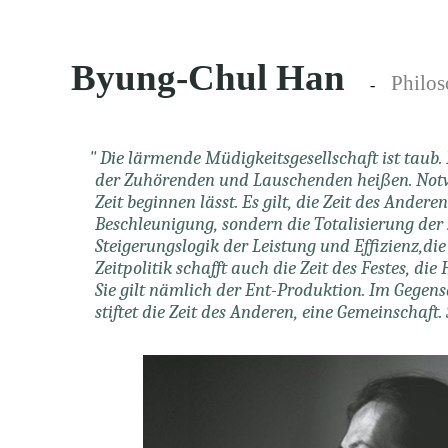
.
.
.
Byung-Chul Han
Philos
-
.....................
.......
....
.
.
.
" Die lärmende Müdigkeitsgesellschaft ist taub
..........................
der Zuhörenden und Lauschenden heißen. Notwen
.............................
Zeit beginnen lässt. Es gilt, die Zeit des Andere
.............................
Beschleunigung, sondern die Totalisierung der Z
.............................
Steigerungslogik der Leistung und Effizienz,di
.............................
Zeitpolitik schafft auch die Zeit des Festes, die
.............................
Sie gilt nämlich der Ent-Produktion. Im Gegensat
.............................
stiftet die Zeit des Anderen, eine Gemeinschaft. S
.............................
.
.